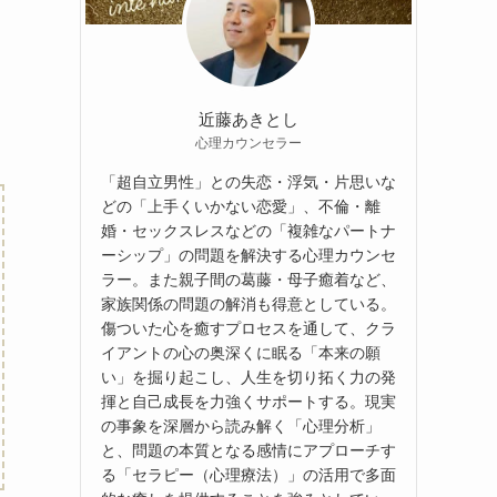
近藤あきとし
心理カウンセラー
「超自立男性」との失恋・浮気・片思いな
どの「上手くいかない恋愛」、不倫・離
婚・セックスレスなどの「複雑なパートナ
ーシップ」の問題を解決する心理カウンセ
ラー。また親子間の葛藤・母子癒着など、
家族関係の問題の解消も得意としている。
傷ついた心を癒すプロセスを通して、クラ
イアントの心の奥深くに眠る「本来の願
い」を掘り起こし、人生を切り拓く力の発
揮と自己成長を力強くサポートする。現実
の事象を深層から読み解く「心理分析」
と、問題の本質となる感情にアプローチす
る「セラピー（心理療法）」の活用で多面