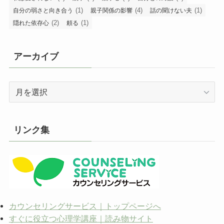
(1)
(4)
(1)
自分の弱さと向き合う
親子関係の影響
話の聞けない夫
(2)
(1)
隠れた依存心
頼る
アーカイブ
ア
ー
カ
イ
リンク集
ブ
カウンセリングサービス｜トップページへ
すぐに役立つ心理学講座｜読み物サイト