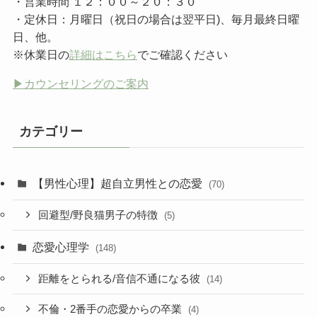
・営業時間 １２：００～２０：３０
・定休日：月曜日（祝日の場合は翌平日)、毎月最終日曜
日、他。
※休業日の
詳細はこちら
でご確認ください
▶︎カウンセリングのご案内
カテゴリー
【男性心理】超自立男性との恋愛
(70)
回避型/野良猫男子の特徴
(5)
恋愛心理学
(148)
距離をとられる/音信不通になる彼
(14)
不倫・2番手の恋愛からの卒業
(4)