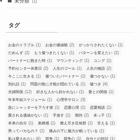
未分類
(1)
タグ
(1)
(2)
(1)
お金のトラブル
お金の価値観
がっかりされたくない
(2)
(1)
(2)
だめんず
もう傷つきたくない
パターンを変えたい
(1)
(1)
(1)
パートナーに飽きた時
マウンティング
ユング
(2)
(1)
(2)
予約センター休業日
人生のゴール
人生の物語
(1)
(2)
(1)
今ここに生きる
傷ついたパートナー
傷つかない
(1)
(1)
(4)
別れ話
問題の陰に才能が隠れている
嘘つき
(12)
(1)
(1)
夫婦関係
好きな人から好かれない
妻との関係
(1)
(3)
年末年始スケジュール
心理学サロン
(1)
(1)
(1)
急にシャッターを下ろす彼
恋愛心理
恋愛相談
(1)
(1)
(2)
(1)
愛される価値がない
手放す
期待
末っ子
(1)
(1)
(1)
(1)
本来の自分
束縛感
燃え尽き症候群
甘える
(1)
(1)
男ってバカなの？
痛みの下に魅力が眠っている
(6)
(1)
(1)
(1)
私は愛されない
競争
競争心
自分との対話