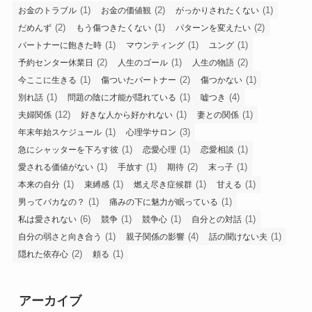
(1)
(2)
(1)
お金のトラブル
お金の価値観
がっかりされたくない
(2)
(1)
(2)
だめんず
もう傷つきたくない
パターンを変えたい
(1)
(1)
(1)
パートナーに飽きた時
マウンティング
ユング
(2)
(1)
(2)
予約センター休業日
人生のゴール
人生の物語
(1)
(2)
(1)
今ここに生きる
傷ついたパートナー
傷つかない
(1)
(1)
(4)
別れ話
問題の陰に才能が隠れている
嘘つき
(12)
(1)
(1)
夫婦関係
好きな人から好かれない
妻との関係
(1)
(3)
年末年始スケジュール
心理学サロン
(1)
(1)
(1)
急にシャッターを下ろす彼
恋愛心理
恋愛相談
(1)
(1)
(2)
(1)
愛される価値がない
手放す
期待
末っ子
(1)
(1)
(1)
(1)
本来の自分
束縛感
燃え尽き症候群
甘える
(1)
(1)
男ってバカなの？
痛みの下に魅力が眠っている
(6)
(1)
(1)
(1)
私は愛されない
競争
競争心
自分との対話
(1)
(4)
(1)
自分の弱さと向き合う
親子関係の影響
話の聞けない夫
(2)
(1)
隠れた依存心
頼る
アーカイブ