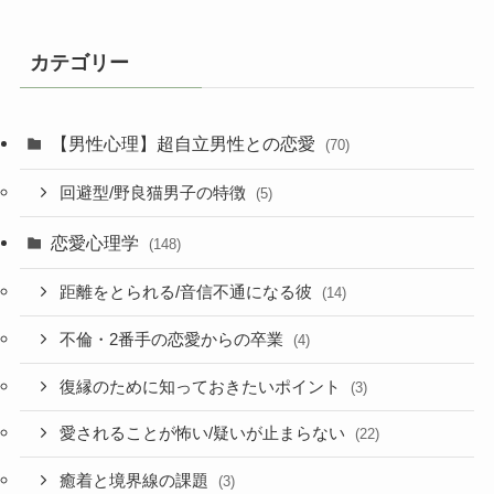
カテゴリー
【男性心理】超自立男性との恋愛
(70)
回避型/野良猫男子の特徴
(5)
恋愛心理学
(148)
距離をとられる/音信不通になる彼
(14)
不倫・2番手の恋愛からの卒業
(4)
復縁のために知っておきたいポイント
(3)
愛されることが怖い/疑いが止まらない
(22)
癒着と境界線の課題
(3)