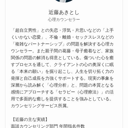
近藤あきとし
心理カウンセラー
「超自立男性」との失恋・浮気・片思いなどの「上手
くいかない恋愛」、不倫・離婚・セックスレスなどの
「複雑なパートナーシップ」の問題を解決する心理カ
ウンセラー。また親子間の葛藤・母子癒着など、家族
関係の問題の解消も得意としている。傷ついた心を癒
すプロセスを通して、クライアントの心の奥深くに眠
る「本来の願い」を掘り起こし、人生を切り拓く力の
発揮と自己成長を力強くサポートする。現実の事象を
深層から読み解く「心理分析」と、問題の本質となる
感情にアプローチする「セラピー（心理療法）」の活
用で多面的な癒しを提供することを強みとしている。
カウンセリングサービス所属。
【近藤の主な実績】
面談カウンセリング部門 年間指名件数