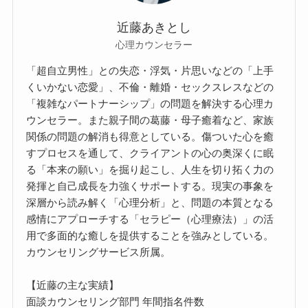
近藤あきとし
心理カウンセラー
「超自立男性」との失恋・浮気・片思いなどの「上手
くいかない恋愛」、不倫・離婚・セックスレスなどの
「複雑なパートナーシップ」の問題を解決する心理カ
ウンセラー。また親子間の葛藤・母子癒着など、家族
関係の問題の解消も得意としている。傷ついた心を癒
すプロセスを通して、クライアントの心の奥深くに眠
る「本来の願い」を掘り起こし、人生を切り拓く力の
発揮と自己成長を力強くサポートする。現実の事象を
深層から読み解く「心理分析」と、問題の本質となる
感情にアプローチする「セラピー（心理療法）」の活
用で多面的な癒しを提供することを強みとしている。
カウンセリングサービス所属。
【近藤の主な実績】
面談カウンセリング部門 年間指名件数