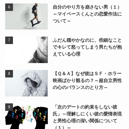
自分のやり方を崩さない男（１）
～マイペースくんとの恋愛作法に
ついて～
ふだん穏やかなのに、些細なこと
でキレて怒ってしまう男たちが抱
えている心理
【Ｑ＆Ａ】なぜ彼はＳＦ・ホラー
映画ばかり観るの？～超自立男性
の心のバランスのとり方～
「次のデートの約束をしない彼
氏」～理解しにくい彼の愛情表現
と男性心理の深い関係について
（１）～