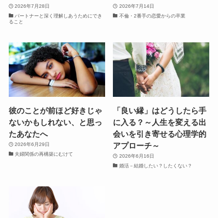
2026年7月28日
2026年7月14日
パートナーと深く理解しあうためにでき
不倫・2番手の恋愛からの卒業
ること
彼のことが前ほど好きじゃ
「良い縁」はどうしたら手
ないかもしれない、と思っ
に入る？～人生を変える出
たあなたへ
会いを引き寄せる心理学的
アプローチ～
2026年6月29日
夫婦関係の再構築にむけて
2026年6月16日
婚活－結婚したい？したくない？