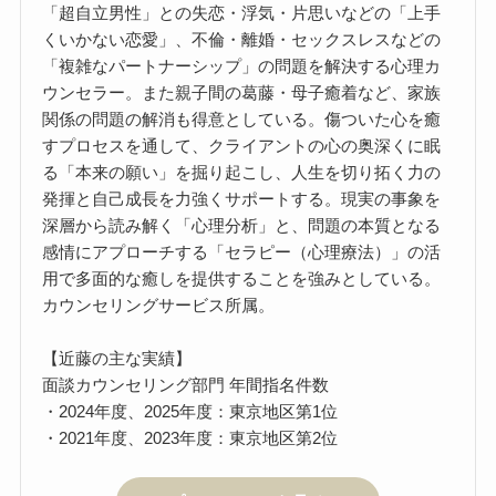
「超自立男性」との失恋・浮気・片思いなどの「上手
くいかない恋愛」、不倫・離婚・セックスレスなどの
「複雑なパートナーシップ」の問題を解決する心理カ
ウンセラー。また親子間の葛藤・母子癒着など、家族
関係の問題の解消も得意としている。傷ついた心を癒
すプロセスを通して、クライアントの心の奥深くに眠
る「本来の願い」を掘り起こし、人生を切り拓く力の
発揮と自己成長を力強くサポートする。現実の事象を
深層から読み解く「心理分析」と、問題の本質となる
感情にアプローチする「セラピー（心理療法）」の活
用で多面的な癒しを提供することを強みとしている。
カウンセリングサービス所属。
【近藤の主な実績】
面談カウンセリング部門 年間指名件数
・2024年度、2025年度：東京地区第1位
・2021年度、2023年度：東京地区第2位