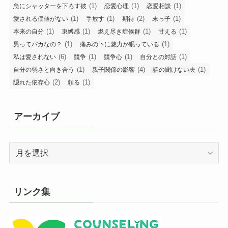
(1)
(1)
(1)
急にシャッターを下ろす彼
恋愛心理
恋愛相談
(1)
(1)
(2)
(1)
愛される価値がない
手放す
期待
末っ子
(1)
(1)
(1)
(1)
本来の自分
束縛感
燃え尽き症候群
甘える
(1)
(1)
男ってバカなの？
痛みの下に魅力が眠っている
(6)
(1)
(1)
(1)
私は愛されない
競争
競争心
自分との対話
(1)
(4)
(1)
自分の弱さと向き合う
親子関係の影響
話の聞けない夫
(2)
(1)
隠れた依存心
頼る
アーカイブ
ア
ー
カ
イ
リンク集
ブ