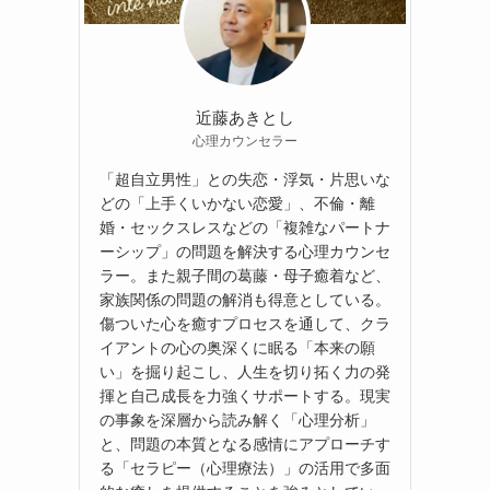
近藤あきとし
心理カウンセラー
「超自立男性」との失恋・浮気・片思いな
どの「上手くいかない恋愛」、不倫・離
婚・セックスレスなどの「複雑なパートナ
ーシップ」の問題を解決する心理カウンセ
ラー。また親子間の葛藤・母子癒着など、
家族関係の問題の解消も得意としている。
傷ついた心を癒すプロセスを通して、クラ
イアントの心の奥深くに眠る「本来の願
い」を掘り起こし、人生を切り拓く力の発
揮と自己成長を力強くサポートする。現実
の事象を深層から読み解く「心理分析」
と、問題の本質となる感情にアプローチす
る「セラピー（心理療法）」の活用で多面