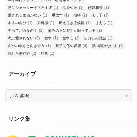
(1)
(1)
(1)
急にシャッターを下ろす彼
恋愛心理
恋愛相談
(1)
(1)
(2)
(1)
愛される価値がない
手放す
期待
末っ子
(1)
(1)
(1)
(1)
本来の自分
束縛感
燃え尽き症候群
甘える
(1)
(1)
男ってバカなの？
痛みの下に魅力が眠っている
(6)
(1)
(1)
(1)
私は愛されない
競争
競争心
自分との対話
(1)
(4)
(1)
自分の弱さと向き合う
親子関係の影響
話の聞けない夫
(2)
(1)
隠れた依存心
頼る
アーカイブ
ア
ー
カ
イ
リンク集
ブ