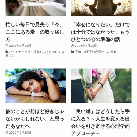
忙しい毎日で見失う「今、
「幸せになりたい」だけで
ここにある愛」の取り戻し
は十分ではなかった、もう
方
ひとつの心の準備の話
2026年7月28日
2026年7月14日
パートナーと深く理解しあうためにでき
不倫・2番手の恋愛からの卒業
ること
彼のことが前ほど好きじゃ
「良い縁」はどうしたら手
ないかもしれない、と思っ
に入る？～人生を変える出
たあなたへ
会いを引き寄せる心理学的
アプローチ～
2026年6月29日