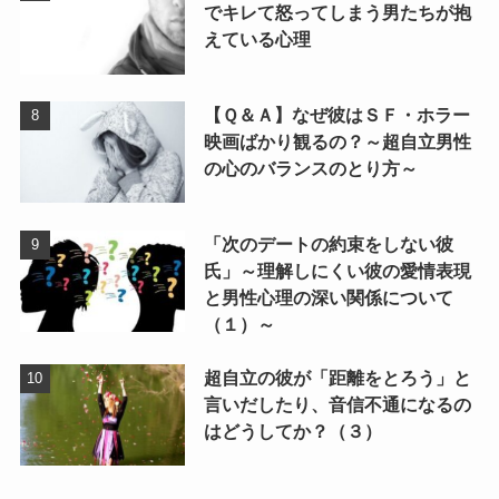
でキレて怒ってしまう男たちが抱
えている心理
【Ｑ＆Ａ】なぜ彼はＳＦ・ホラー
映画ばかり観るの？～超自立男性
の心のバランスのとり方～
「次のデートの約束をしない彼
氏」～理解しにくい彼の愛情表現
と男性心理の深い関係について
（１）～
超自立の彼が「距離をとろう」と
言いだしたり、音信不通になるの
はどうしてか？（３）