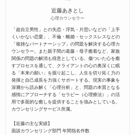
近藤あきとし
心理カウンセラー
「超自立男性」との失恋・浮気・片思いなどの「上手
くいかない恋愛」、不倫・離婚・セックスレスなどの
「複雑なパートナーシップ」の問題を解決する心理カ
ウンセラー。また親子間の葛藤・母子癒着など、家族
関係の問題の解消も得意としている。傷ついた心を癒
すプロセスを通して、クライアントの心の奥深くに眠
る「本来の願い」を掘り起こし、人生を切り拓く力の
発揮と自己成長を力強くサポートする。現実の事象を
深層から読み解く「心理分析」と、問題の本質となる
感情にアプローチする「セラピー（心理療法）」の活
用で多面的な癒しを提供することを強みとしている。
カウンセリングサービス所属。
【近藤の主な実績】
面談カウンセリング部門 年間指名件数