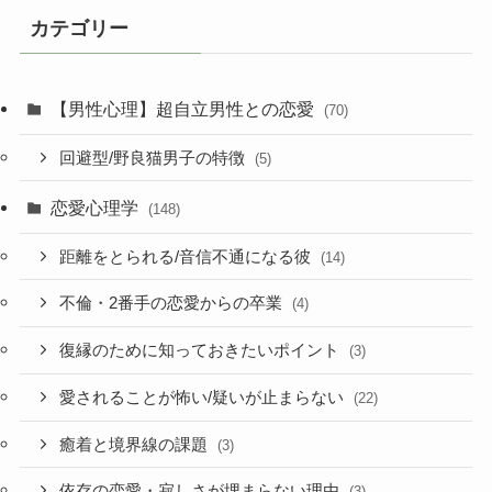
カテゴリー
【男性心理】超自立男性との恋愛
(70)
回避型/野良猫男子の特徴
(5)
恋愛心理学
(148)
距離をとられる/音信不通になる彼
(14)
不倫・2番手の恋愛からの卒業
(4)
復縁のために知っておきたいポイント
(3)
愛されることが怖い/疑いが止まらない
(22)
癒着と境界線の課題
(3)
依存の恋愛・寂しさが埋まらない理由
(3)