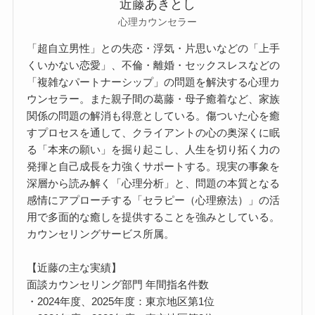
近藤あきとし
心理カウンセラー
「超自立男性」との失恋・浮気・片思いなどの「上手
くいかない恋愛」、不倫・離婚・セックスレスなどの
「複雑なパートナーシップ」の問題を解決する心理カ
ウンセラー。また親子間の葛藤・母子癒着など、家族
関係の問題の解消も得意としている。傷ついた心を癒
すプロセスを通して、クライアントの心の奥深くに眠
る「本来の願い」を掘り起こし、人生を切り拓く力の
発揮と自己成長を力強くサポートする。現実の事象を
深層から読み解く「心理分析」と、問題の本質となる
感情にアプローチする「セラピー（心理療法）」の活
用で多面的な癒しを提供することを強みとしている。
カウンセリングサービス所属。
【近藤の主な実績】
面談カウンセリング部門 年間指名件数
・2024年度、2025年度：東京地区第1位