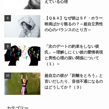
えている心理
【Ｑ＆Ａ】なぜ彼はＳＦ・ホラー
映画ばかり観るの？～超自立男性
の心のバランスのとり方～
「次のデートの約束をしない彼
氏」～理解しにくい彼の愛情表現
と男性心理の深い関係について
（１）～
超自立の彼が「距離をとろう」と
言いだしたり、音信不通になるの
はどうしてか？（３）
カテゴリー