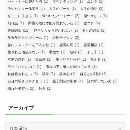
(1)
(1)
(1)
パートナーに飽きた時
マウンティング
ユング
(2)
(1)
(2)
予約センター休業日
人生のゴール
人生の物語
(1)
(2)
(1)
今ここに生きる
傷ついたパートナー
傷つかない
(1)
(1)
(4)
別れ話
問題の陰に才能が隠れている
嘘つき
(12)
(1)
(1)
夫婦関係
好きな人から好かれない
妻との関係
(1)
(3)
年末年始スケジュール
心理学サロン
(1)
(1)
(1)
急にシャッターを下ろす彼
恋愛心理
恋愛相談
(1)
(1)
(2)
(1)
愛される価値がない
手放す
期待
末っ子
(1)
(1)
(1)
(1)
本来の自分
束縛感
燃え尽き症候群
甘える
(1)
(1)
男ってバカなの？
痛みの下に魅力が眠っている
(6)
(1)
(1)
(1)
私は愛されない
競争
競争心
自分との対話
(1)
(4)
(1)
自分の弱さと向き合う
親子関係の影響
話の聞けない夫
(2)
(1)
隠れた依存心
頼る
アーカイブ
ア