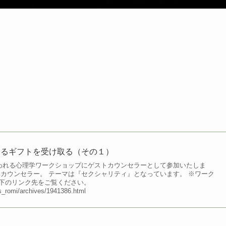
えるギフトを受け取る（その１）
行われる心理学ワークショップにゲストカウンセラーとして参加いたしま
みカウンセラー。 テーマは『セクシャリティ』となっています。 ※ワーク
下のリンク先をご覧ください。
cs_romi/archives/1941386.html