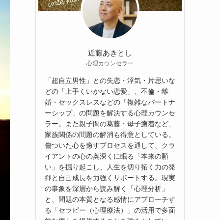
近藤あきとし
心理カウンセラー
「超自立男性」との失恋・浮気・片思いな
どの「上手くいかない恋愛」、不倫・離
婚・セックスレスなどの「複雑なパートナ
ーシップ」の問題を解決する心理カウンセ
ラー。また親子間の葛藤・母子癒着など、
家族関係の問題の解消も得意としている。
傷ついた心を癒すプロセスを通して、クラ
イアントの心の奥深くに眠る「本来の願
い」を掘り起こし、人生を切り拓く力の発
揮と自己成長を力強くサポートする。現実
の事象を深層から読み解く「心理分析」
と、問題の本質となる感情にアプローチす
る「セラピー（心理療法）」の活用で多面