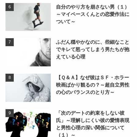
自分のやり方を崩さない男（１）
～マイペースくんとの恋愛作法に
ついて～
ふだん穏やかなのに、些細なこと
でキレて怒ってしまう男たちが抱
えている心理
【Ｑ＆Ａ】なぜ彼はＳＦ・ホラー
映画ばかり観るの？～超自立男性
の心のバランスのとり方～
「次のデートの約束をしない彼
氏」～理解しにくい彼の愛情表現
と男性心理の深い関係について
（１）～