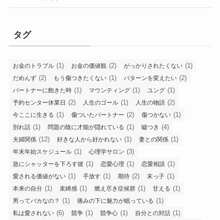
タグ
(1)
(2)
(1)
お金のトラブル
お金の価値観
がっかりされたくない
(2)
(1)
(2)
だめんず
もう傷つきたくない
パターンを変えたい
(1)
(1)
(1)
パートナーに飽きた時
マウンティング
ユング
(2)
(1)
(2)
予約センター休業日
人生のゴール
人生の物語
(1)
(2)
(1)
今ここに生きる
傷ついたパートナー
傷つかない
(1)
(1)
(4)
別れ話
問題の陰に才能が隠れている
嘘つき
(12)
(1)
(1)
夫婦関係
好きな人から好かれない
妻との関係
(1)
(3)
年末年始スケジュール
心理学サロン
(1)
(1)
(1)
急にシャッターを下ろす彼
恋愛心理
恋愛相談
(1)
(1)
(2)
(1)
愛される価値がない
手放す
期待
末っ子
(1)
(1)
(1)
(1)
本来の自分
束縛感
燃え尽き症候群
甘える
(1)
(1)
男ってバカなの？
痛みの下に魅力が眠っている
(6)
(1)
(1)
(1)
私は愛されない
競争
競争心
自分との対話