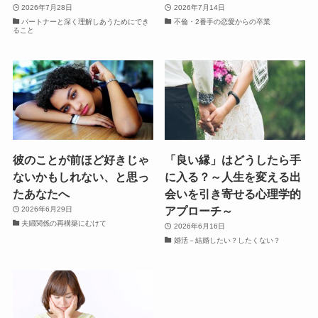
2026年7月28日
2026年7月14日
パートナーと深く理解しあうためにでき
不倫・2番手の恋愛からの卒業
ること
彼のことが前ほど好きじゃ
「良い縁」はどうしたら手
ないかもしれない、と思っ
に入る？～人生を変える出
たあなたへ
会いを引き寄せる心理学的
アプローチ～
2026年6月29日
夫婦関係の再構築にむけて
2026年6月16日
婚活－結婚したい？したくない？