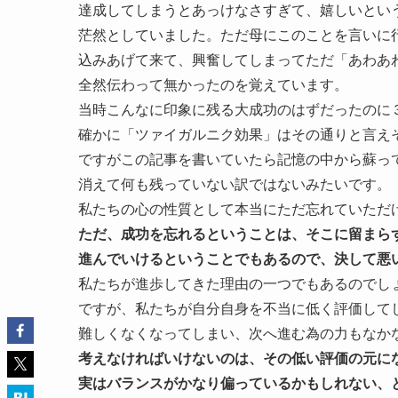
達成してしまうとあっけなさすぎて、嬉しいとい
茫然としていました。ただ母にこのことを言いに
込みあげて来て、興奮してしまってただ「あわあ
全然伝わって無かったのを覚えています。
当時こんなに印象に残る大成功のはずだったのに
確かに「ツァイガルニク効果」はその通りと言え
ですがこの記事を書いていたら記憶の中から蘇っ
消えて何も残っていない訳ではないみたいです。
私たちの心の性質として本当にただ忘れていただ
ただ、成功を忘れるということは、そこに留まら
進んでいけるということでもあるので、決して悪
私たちが進歩してきた理由の一つでもあるのでし
ですが、私たちが自分自身を不当に低く評価して
難しくなくなってしまい、次へ進む為の力もなか
考えなければいけないのは、その低い評価の元に
実はバランスがかなり偏っているかもしれない、