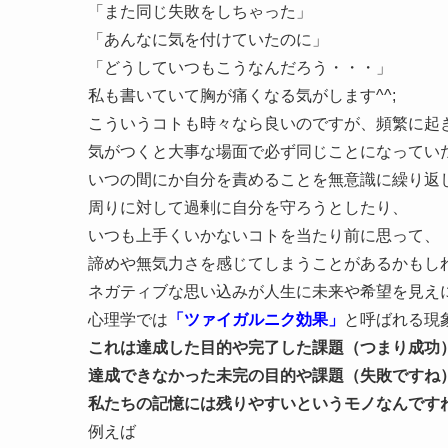
「また同じ失敗をしちゃった」
「あんなに気を付けていたのに」
「どうしていつもこうなんだろう・・・」
私も書いていて胸が痛くなる気がします^^;
こういうコトも時々なら良いのですが、頻繁に起
気がつくと大事な場面で必ず同じことになってい
いつの間にか自分を責めることを無意識に繰り返
周りに対して過剰に自分を守ろうとしたり、
いつも上手くいかないコトを当たり前に思って、
諦めや無気力さを感じてしまうことがあるかもし
ネガティブな思い込みが人生に未来や希望を見え
心理学では
「ツァイガルニク効果」
と呼ばれる現
これは達成した目的や完了した課題（つまり成功
達成できなかった未完の目的や課題（失敗ですね
私たちの記憶には残りやすいというモノなんです
例えば