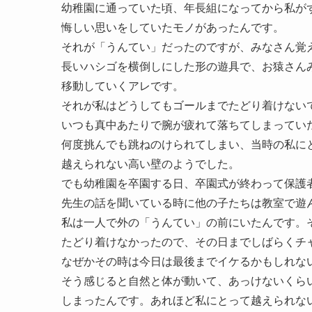
幼稚園に通っていた頃、年長組になってから私が
悔しい思いをしていたモノがあったんです。
それが「うんてい」だったのですが、みなさん覚
長いハシゴを横倒しにした形の遊具で、お猿さん
移動していくアレです。
それが私はどうしてもゴールまでたどり着けない
いつも真中あたりで腕が疲れて落ちてしまってい
何度挑んでも跳ねのけられてしまい、当時の私に
越えられない高い壁のようでした。
でも幼稚園を卒園する日、卒園式が終わって保護
先生の話を聞いている時に他の子たちは教室で遊
私は一人で外の「うんてい」の前にいたんです。
たどり着けなかったので、その日までしばらくチ
なぜかその時は今日は最後までイケるかもしれな
そう感じると自然と体が動いて、あっけないくら
しまったんです。あれほど私にとって越えられな