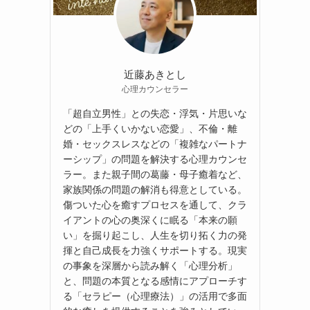
近藤あきとし
心理カウンセラー
「超自立男性」との失恋・浮気・片思いな
どの「上手くいかない恋愛」、不倫・離
婚・セックスレスなどの「複雑なパートナ
ーシップ」の問題を解決する心理カウンセ
ラー。また親子間の葛藤・母子癒着など、
家族関係の問題の解消も得意としている。
傷ついた心を癒すプロセスを通して、クラ
イアントの心の奥深くに眠る「本来の願
い」を掘り起こし、人生を切り拓く力の発
揮と自己成長を力強くサポートする。現実
の事象を深層から読み解く「心理分析」
と、問題の本質となる感情にアプローチす
る「セラピー（心理療法）」の活用で多面