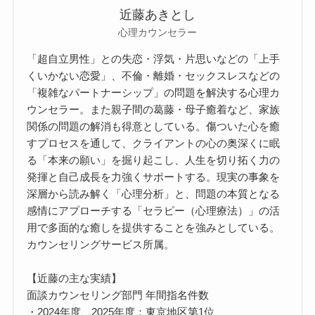
近藤あきとし
心理カウンセラー
「超自立男性」との失恋・浮気・片思いなどの「上手
くいかない恋愛」、不倫・離婚・セックスレスなどの
「複雑なパートナーシップ」の問題を解決する心理カ
ウンセラー。また親子間の葛藤・母子癒着など、家族
関係の問題の解消も得意としている。傷ついた心を癒
すプロセスを通して、クライアントの心の奥深くに眠
る「本来の願い」を掘り起こし、人生を切り拓く力の
発揮と自己成長を力強くサポートする。現実の事象を
深層から読み解く「心理分析」と、問題の本質となる
感情にアプローチする「セラピー（心理療法）」の活
用で多面的な癒しを提供することを強みとしている。
カウンセリングサービス所属。
【近藤の主な実績】
面談カウンセリング部門 年間指名件数
・2024年度、2025年度：東京地区第1位