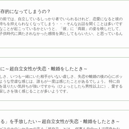
依存的になってしまうの？
の前では、自立しているしっかり者でいられるけれど、恋愛になると彼の
持ちを抑えられなくなってしまう・・・そんなお話を聞くことは多いです
なことが起こっているかというと、「彼」に「両親」の姿を映しだして、
子供時代に満たされなかった感情を満たしてもらいたい、と思っているん
のに～超自立女性が失恋・離婚をしたとき～
しさ、いつも一緒にいた相手がいない虚しさ、失恋や離婚の後の心にポッ
ような空虚な感じは、誰もが一度は感じたことがあるでしょう。 特に自
を送りたい気持ちが強いですから（ひょっとしたら男性以上に）、愛する
寂しさを強く感じることが多いようです。
なる」を手放したい～超自立女性が失恋・離婚をしたとき～
ビスのカウンセラーの言う「超自立」とは、 何事も自分一人で背負わな