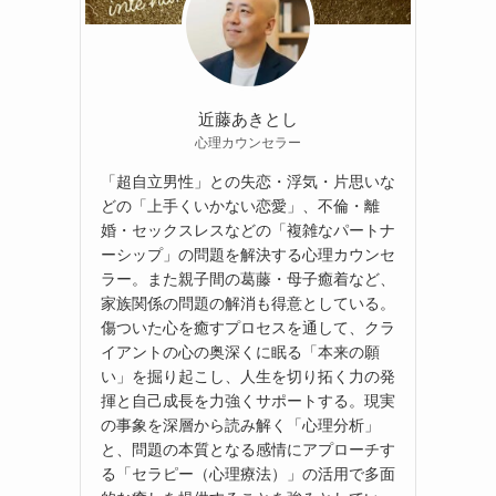
近藤あきとし
心理カウンセラー
「超自立男性」との失恋・浮気・片思いな
どの「上手くいかない恋愛」、不倫・離
婚・セックスレスなどの「複雑なパートナ
ーシップ」の問題を解決する心理カウンセ
ラー。また親子間の葛藤・母子癒着など、
家族関係の問題の解消も得意としている。
傷ついた心を癒すプロセスを通して、クラ
イアントの心の奥深くに眠る「本来の願
い」を掘り起こし、人生を切り拓く力の発
揮と自己成長を力強くサポートする。現実
の事象を深層から読み解く「心理分析」
と、問題の本質となる感情にアプローチす
る「セラピー（心理療法）」の活用で多面