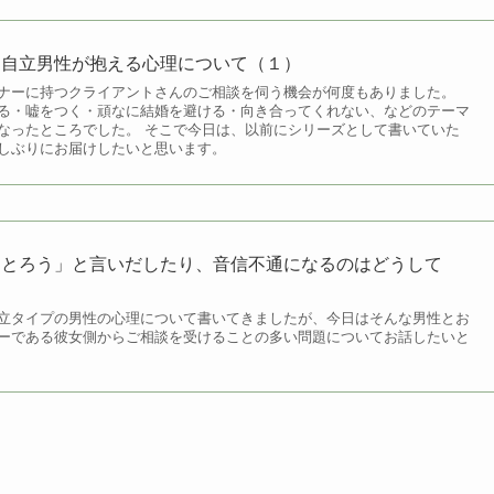
超自立男性が抱える心理について（１）
ナーに持つクライアントさんのご相談を伺う機会が何度もありました。
る・嘘をつく・頑なに結婚を避ける・向き合ってくれない、などのテーマ
なったところでした。 そこで今日は、以前にシリーズとして書いていた
しぶりにお届けしたいと思います。
をとろう」と言いだしたり、音信不通になるのはどうして
立タイプの男性の心理について書いてきましたが、今日はそんな男性とお
ーである彼女側からご相談を受けることの多い問題についてお話したいと