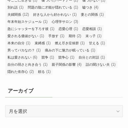
(1)
(2)
(1)
今ここに生きる
傷ついたパートナー
傷つかない
(1)
(1)
(4)
別れ話
問題の陰に才能が隠れている
嘘つき
(12)
(1)
(1)
夫婦関係
好きな人から好かれない
妻との関係
(1)
(3)
年末年始スケジュール
心理学サロン
(1)
(1)
(1)
急にシャッターを下ろす彼
恋愛心理
恋愛相談
(1)
(1)
(2)
(1)
愛される価値がない
手放す
期待
末っ子
(1)
(1)
(1)
(1)
本来の自分
束縛感
燃え尽き症候群
甘える
(1)
(1)
男ってバカなの？
痛みの下に魅力が眠っている
(6)
(1)
(1)
(1)
私は愛されない
競争
競争心
自分との対話
(1)
(4)
(1)
自分の弱さと向き合う
親子関係の影響
話の聞けない夫
(2)
(1)
隠れた依存心
頼る
アーカイブ
ア
ー
カ