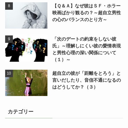
【Ｑ＆Ａ】なぜ彼はＳＦ・ホラー
映画ばかり観るの？～超自立男性
の心のバランスのとり方～
「次のデートの約束をしない彼
氏」～理解しにくい彼の愛情表現
と男性心理の深い関係について
（１）～
超自立の彼が「距離をとろう」と
言いだしたり、音信不通になるの
はどうしてか？（３）
カテゴリー