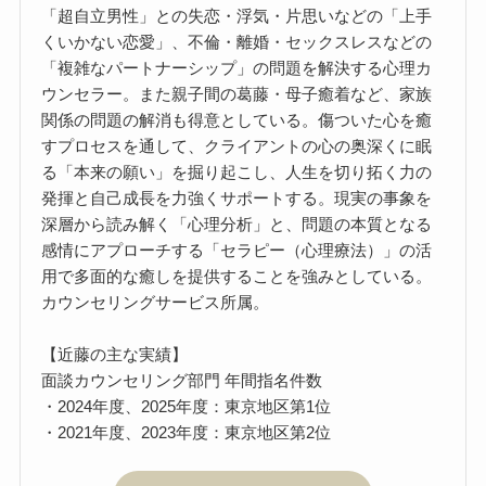
「超自立男性」との失恋・浮気・片思いなどの「上手
くいかない恋愛」、不倫・離婚・セックスレスなどの
「複雑なパートナーシップ」の問題を解決する心理カ
ウンセラー。また親子間の葛藤・母子癒着など、家族
関係の問題の解消も得意としている。傷ついた心を癒
すプロセスを通して、クライアントの心の奥深くに眠
る「本来の願い」を掘り起こし、人生を切り拓く力の
発揮と自己成長を力強くサポートする。現実の事象を
深層から読み解く「心理分析」と、問題の本質となる
感情にアプローチする「セラピー（心理療法）」の活
用で多面的な癒しを提供することを強みとしている。
カウンセリングサービス所属。
【近藤の主な実績】
面談カウンセリング部門 年間指名件数
・2024年度、2025年度：東京地区第1位
・2021年度、2023年度：東京地区第2位