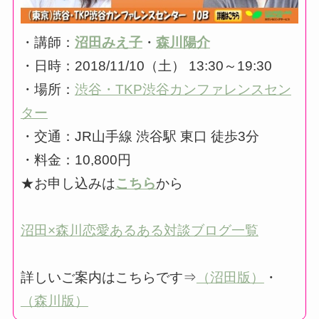
・講師：
沼田みえ子
・
森川陽介
・日時：2018/11/10（土） 13:30～19:30
・場所：
渋谷・TKP渋谷カンファレンスセン
ター
・交通：JR山手線 渋谷駅 東口 徒歩3分
・料金：10,800円
★お申し込みは
こちら
から
沼田×森川恋愛あるある対談ブログ一覧
詳しいご案内はこちらです⇒
（沼田版）
・
（森川版）