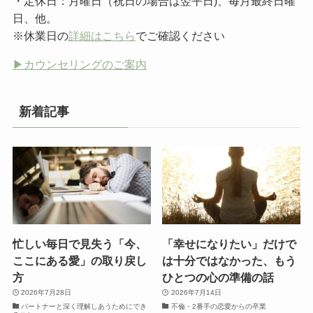
・定休日：月曜日（祝日の場合は翌平日)、毎月最終日曜
日、他。
※休業日の
詳細はこちら
でご確認ください
▶︎カウンセリングのご案内
新着記事
忙しい毎日で見失う「今、
「幸せになりたい」だけで
ここにある愛」の取り戻し
は十分ではなかった、もう
方
ひとつの心の準備の話
2026年7月28日
2026年7月14日
パートナーと深く理解しあうためにでき
不倫・2番手の恋愛からの卒業