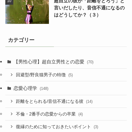
超自立の彼が「距離をとろう」と
言いだしたり、音信不通になるの
はどうしてか？（３）
カテゴリー
【男性心理】超自立男性との恋愛
(70)
回避型/野良猫男子の特徴
(5)
恋愛心理学
(148)
距離をとられる/音信不通になる彼
(14)
不倫・2番手の恋愛からの卒業
(4)
復縁のために知っておきたいポイント
(3)