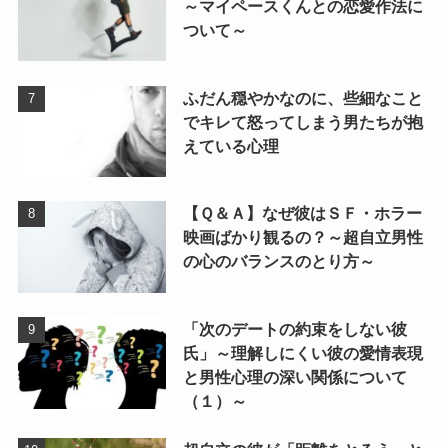
～マイペースくんとの恋愛作法に
ついて～
ふだん穏やかなのに、些細なこと
でキレて怒ってしまう男たちが抱
えている心理
【Ｑ＆Ａ】なぜ彼はＳＦ・ホラー
映画ばかり観るの？～超自立男性
の心のバランスのとり方～
「次のデートの約束をしない彼
氏」～理解しにくい彼の愛情表現
と男性心理の深い関係について
（１）～