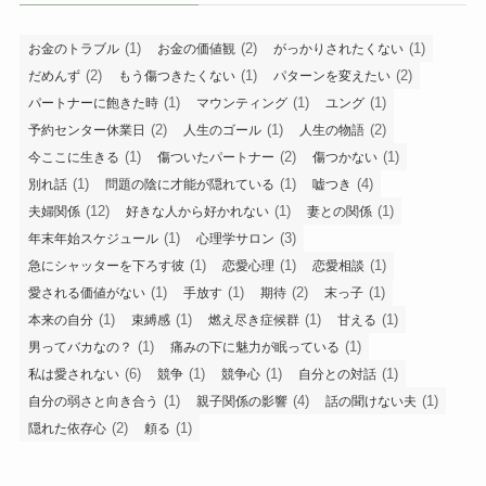
(1)
(2)
(1)
お金のトラブル
お金の価値観
がっかりされたくない
(2)
(1)
(2)
だめんず
もう傷つきたくない
パターンを変えたい
(1)
(1)
(1)
パートナーに飽きた時
マウンティング
ユング
(2)
(1)
(2)
予約センター休業日
人生のゴール
人生の物語
(1)
(2)
(1)
今ここに生きる
傷ついたパートナー
傷つかない
(1)
(1)
(4)
別れ話
問題の陰に才能が隠れている
嘘つき
(12)
(1)
(1)
夫婦関係
好きな人から好かれない
妻との関係
(1)
(3)
年末年始スケジュール
心理学サロン
(1)
(1)
(1)
急にシャッターを下ろす彼
恋愛心理
恋愛相談
(1)
(1)
(2)
(1)
愛される価値がない
手放す
期待
末っ子
(1)
(1)
(1)
(1)
本来の自分
束縛感
燃え尽き症候群
甘える
(1)
(1)
男ってバカなの？
痛みの下に魅力が眠っている
(6)
(1)
(1)
(1)
私は愛されない
競争
競争心
自分との対話
(1)
(4)
(1)
自分の弱さと向き合う
親子関係の影響
話の聞けない夫
(2)
(1)
隠れた依存心
頼る