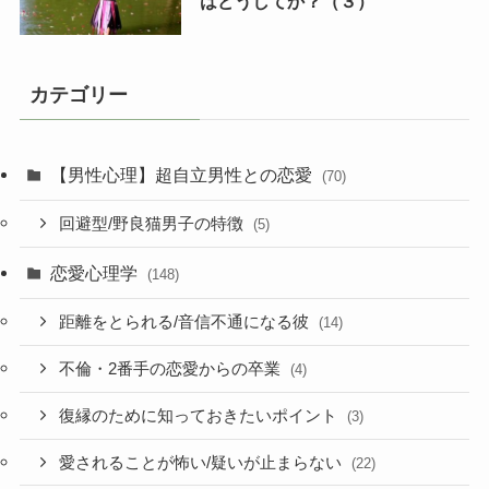
はどうしてか？（３）
カテゴリー
【男性心理】超自立男性との恋愛
(70)
回避型/野良猫男子の特徴
(5)
恋愛心理学
(148)
距離をとられる/音信不通になる彼
(14)
不倫・2番手の恋愛からの卒業
(4)
復縁のために知っておきたいポイント
(3)
愛されることが怖い/疑いが止まらない
(22)