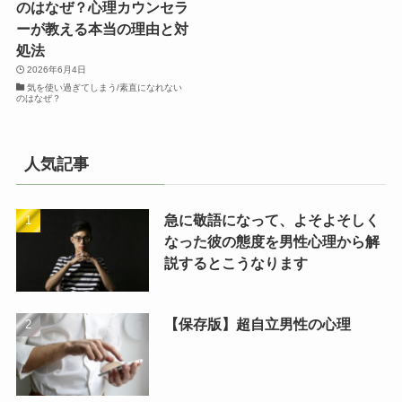
のはなぜ？心理カウンセラ
ーが教える本当の理由と対
処法
2026年6月4日
気を使い過ぎてしまう/素直になれない
のはなぜ？
人気記事
急に敬語になって、よそよそしく
なった彼の態度を男性心理から解
説するとこうなります
【保存版】超自立男性の心理