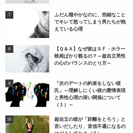
ふだん穏やかなのに、些細なこと
でキレて怒ってしまう男たちが抱
えている心理
【Ｑ＆Ａ】なぜ彼はＳＦ・ホラー
映画ばかり観るの？～超自立男性
の心のバランスのとり方～
「次のデートの約束をしない彼
氏」～理解しにくい彼の愛情表現
と男性心理の深い関係について
（１）～
超自立の彼が「距離をとろう」と
言いだしたり、音信不通になるの