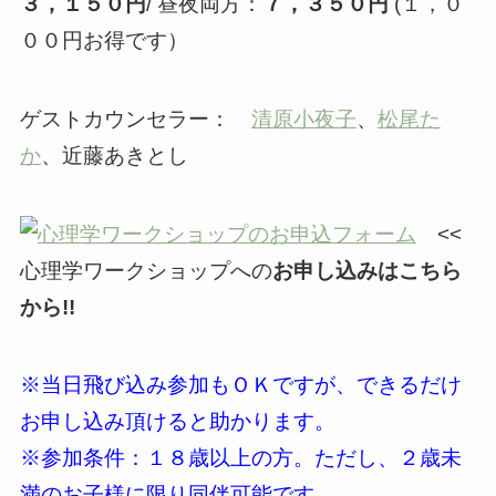
３，１５０円
/ 昼夜両方：
７，３５０円
(１，０
００円お得です
）
ゲストカウンセラー：
清原小夜子
、
松尾た
か
、近藤あきとし
<<
心理学ワークショップへの
お申し込みはこちら
から!!
※当日飛び込み参加もＯＫですが、できるだけ
お申し込み頂けると助かります。
※参加条件：１８歳以上の方。ただし、２歳未
満のお子様に限り同伴可能です。