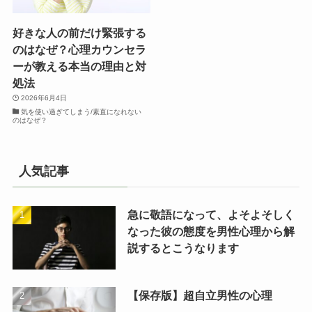
好きな人の前だけ緊張する
のはなぜ？心理カウンセラ
ーが教える本当の理由と対
処法
2026年6月4日
気を使い過ぎてしまう/素直になれない
のはなぜ？
人気記事
急に敬語になって、よそよそしく
なった彼の態度を男性心理から解
説するとこうなります
【保存版】超自立男性の心理