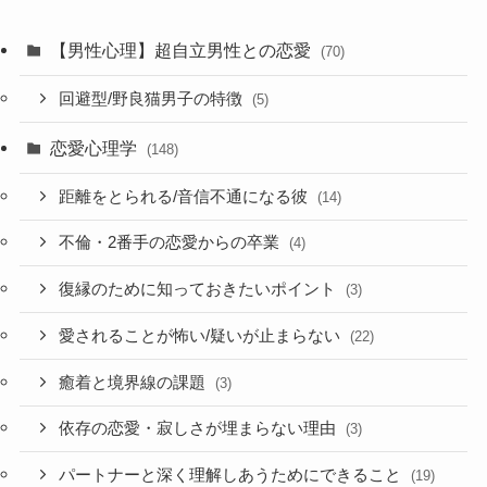
【男性心理】超自立男性との恋愛
(70)
回避型/野良猫男子の特徴
(5)
恋愛心理学
(148)
距離をとられる/音信不通になる彼
(14)
不倫・2番手の恋愛からの卒業
(4)
復縁のために知っておきたいポイント
(3)
愛されることが怖い/疑いが止まらない
(22)
癒着と境界線の課題
(3)
依存の恋愛・寂しさが埋まらない理由
(3)
パートナーと深く理解しあうためにできること
(19)