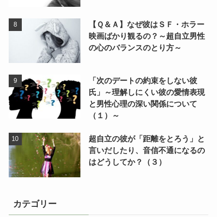
【Ｑ＆Ａ】なぜ彼はＳＦ・ホラー
映画ばかり観るの？～超自立男性
の心のバランスのとり方～
「次のデートの約束をしない彼
氏」～理解しにくい彼の愛情表現
と男性心理の深い関係について
（１）～
超自立の彼が「距離をとろう」と
言いだしたり、音信不通になるの
はどうしてか？（３）
カテゴリー