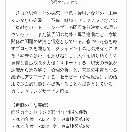
心理カウンセラー
「超自立男性」との失恋・浮気・片思いなどの「上手
くいかない恋愛」、不倫・離婚・セックスレスなどの
「複雑なパートナーシップ」の問題を解決する心理カ
ウンセラー。また親子間の葛藤・母子癒着など、家族
関係の問題の解消も得意としている。傷ついた心を癒
すプロセスを通して、クライアントの心の奥深くに眠
る「本来の願い」を掘り起こし、人生を切り拓く力の
発揮と自己成長を力強くサポートする。現実の事象を
深層から読み解く「心理分析」と、問題の本質となる
感情にアプローチする「セラピー（心理療法）」の活
用で多面的な癒しを提供することを強みとしている。
カウンセリングサービス所属。
【近藤の主な実績】
面談カウンセリング部門 年間指名件数
・2024年度、2025年度：東京地区第1位
・2021年度、2023年度：東京地区第2位