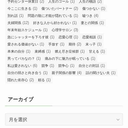
(2)
(1)
(2)
予約センター休業日
人生のゴール
人生の物語
(1)
(2)
(1)
今ここに生きる
傷ついたパートナー
傷つかない
(1)
(1)
(4)
別れ話
問題の陰に才能が隠れている
嘘つき
(12)
(1)
(1)
夫婦関係
好きな人から好かれない
妻との関係
(1)
(3)
年末年始スケジュール
心理学サロン
(1)
(1)
(1)
急にシャッターを下ろす彼
恋愛心理
恋愛相談
(1)
(1)
(2)
(1)
愛される価値がない
手放す
期待
末っ子
(1)
(1)
(1)
(1)
本来の自分
束縛感
燃え尽き症候群
甘える
(1)
(1)
男ってバカなの？
痛みの下に魅力が眠っている
(6)
(1)
(1)
(1)
私は愛されない
競争
競争心
自分との対話
(1)
(4)
(1)
自分の弱さと向き合う
親子関係の影響
話の聞けない夫
(2)
(1)
隠れた依存心
頼る
アーカイブ
ア
ー