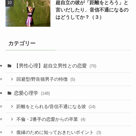
超自立の彼が「距離をとろう」と
言いだしたり、音信不通になるの
はどうしてか？（３）
カテゴリー
【男性心理】超自立男性との恋愛
(70)
回避型/野良猫男子の特徴
(5)
恋愛心理学
(148)
距離をとられる/音信不通になる彼
(14)
不倫・2番手の恋愛からの卒業
(4)
復縁のために知っておきたいポイント
(3)