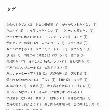
タグ
(1)
(2)
(1)
お金のトラブル
お金の価値観
がっかりされたくない
(2)
(1)
(2)
だめんず
もう傷つきたくない
パターンを変えたい
(1)
(1)
(1)
パートナーに飽きた時
マウンティング
ユング
(2)
(1)
(2)
予約センター休業日
人生のゴール
人生の物語
(1)
(2)
(1)
今ここに生きる
傷ついたパートナー
傷つかない
(1)
(1)
(4)
別れ話
問題の陰に才能が隠れている
嘘つき
(12)
(1)
(1)
夫婦関係
好きな人から好かれない
妻との関係
(1)
(3)
年末年始スケジュール
心理学サロン
(1)
(1)
(1)
急にシャッターを下ろす彼
恋愛心理
恋愛相談
(1)
(1)
(2)
(1)
愛される価値がない
手放す
期待
末っ子
(1)
(1)
(1)
(1)
本来の自分
束縛感
燃え尽き症候群
甘える
(1)
(1)
男ってバカなの？
痛みの下に魅力が眠っている
(6)
(1)
(1)
(1)
私は愛されない
競争
競争心
自分との対話
(1)
(4)
(1)
自分の弱さと向き合う
親子関係の影響
話の聞けない夫