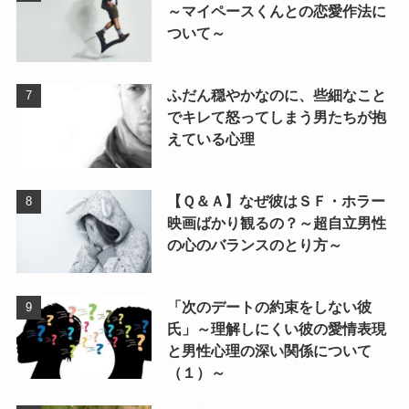
～マイペースくんとの恋愛作法に
ついて～
ふだん穏やかなのに、些細なこと
でキレて怒ってしまう男たちが抱
えている心理
【Ｑ＆Ａ】なぜ彼はＳＦ・ホラー
映画ばかり観るの？～超自立男性
の心のバランスのとり方～
「次のデートの約束をしない彼
氏」～理解しにくい彼の愛情表現
と男性心理の深い関係について
（１）～