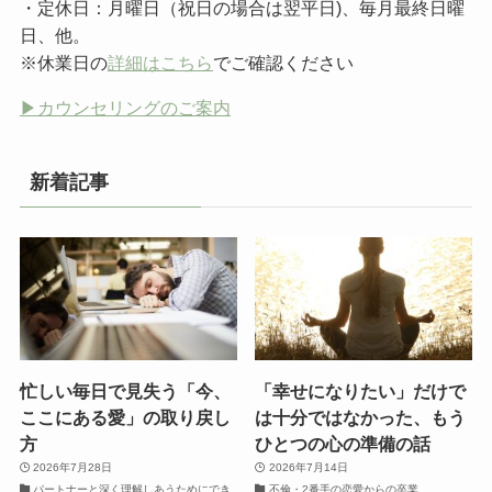
・定休日：月曜日（祝日の場合は翌平日)、毎月最終日曜
日、他。
※休業日の
詳細はこちら
でご確認ください
▶︎カウンセリングのご案内
新着記事
忙しい毎日で見失う「今、
「幸せになりたい」だけで
ここにある愛」の取り戻し
は十分ではなかった、もう
方
ひとつの心の準備の話
2026年7月28日
2026年7月14日
パートナーと深く理解しあうためにでき
不倫・2番手の恋愛からの卒業