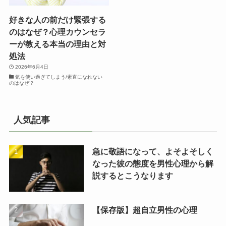
好きな人の前だけ緊張する
のはなぜ？心理カウンセラ
ーが教える本当の理由と対
処法
2026年6月4日
気を使い過ぎてしまう/素直になれない
のはなぜ？
人気記事
急に敬語になって、よそよそしく
なった彼の態度を男性心理から解
説するとこうなります
【保存版】超自立男性の心理