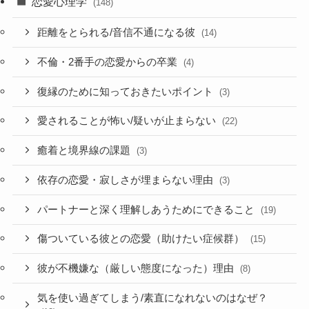
恋愛心理学
(148)
距離をとられる/音信不通になる彼
(14)
不倫・2番手の恋愛からの卒業
(4)
復縁のために知っておきたいポイント
(3)
愛されることが怖い/疑いが止まらない
(22)
癒着と境界線の課題
(3)
依存の恋愛・寂しさが埋まらない理由
(3)
パートナーと深く理解しあうためにできること
(19)
傷ついている彼との恋愛（助けたい症候群）
(15)
彼が不機嫌な（厳しい態度になった）理由
(8)
気を使い過ぎてしまう/素直になれないのはなぜ？