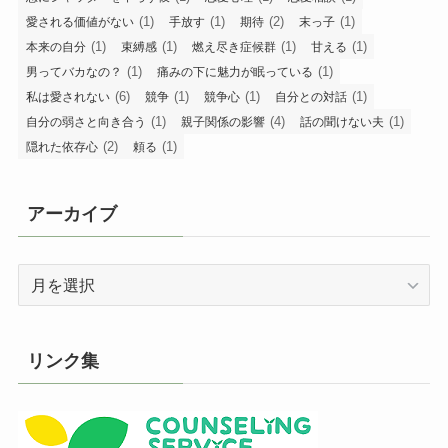
(1)
(1)
(2)
(1)
愛される価値がない
手放す
期待
末っ子
(1)
(1)
(1)
(1)
本来の自分
束縛感
燃え尽き症候群
甘える
(1)
(1)
男ってバカなの？
痛みの下に魅力が眠っている
(6)
(1)
(1)
(1)
私は愛されない
競争
競争心
自分との対話
(1)
(4)
(1)
自分の弱さと向き合う
親子関係の影響
話の聞けない夫
(2)
(1)
隠れた依存心
頼る
アーカイブ
ア
ー
カ
イ
リンク集
ブ