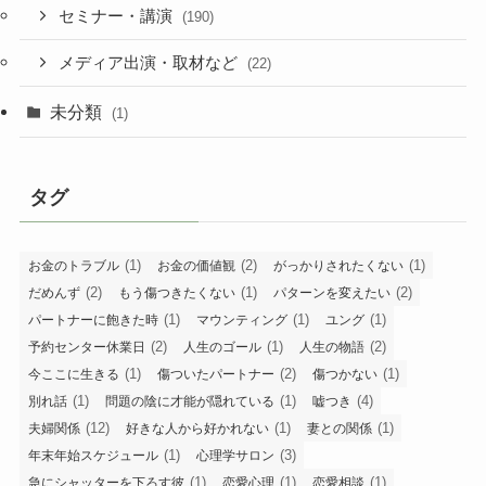
セミナー・講演
(190)
メディア出演・取材など
(22)
未分類
(1)
タグ
(1)
(2)
(1)
お金のトラブル
お金の価値観
がっかりされたくない
(2)
(1)
(2)
だめんず
もう傷つきたくない
パターンを変えたい
(1)
(1)
(1)
パートナーに飽きた時
マウンティング
ユング
(2)
(1)
(2)
予約センター休業日
人生のゴール
人生の物語
(1)
(2)
(1)
今ここに生きる
傷ついたパートナー
傷つかない
(1)
(1)
(4)
別れ話
問題の陰に才能が隠れている
嘘つき
(12)
(1)
(1)
夫婦関係
好きな人から好かれない
妻との関係
(1)
(3)
年末年始スケジュール
心理学サロン
(1)
(1)
(1)
急にシャッターを下ろす彼
恋愛心理
恋愛相談