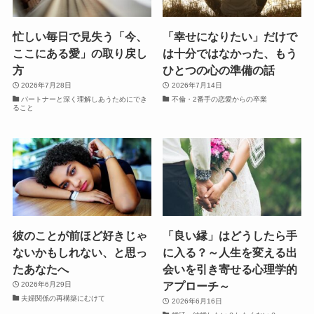
忙しい毎日で見失う「今、
「幸せになりたい」だけで
ここにある愛」の取り戻し
は十分ではなかった、もう
方
ひとつの心の準備の話
2026年7月28日
2026年7月14日
パートナーと深く理解しあうためにでき
不倫・2番手の恋愛からの卒業
ること
彼のことが前ほど好きじゃ
「良い縁」はどうしたら手
ないかもしれない、と思っ
に入る？～人生を変える出
たあなたへ
会いを引き寄せる心理学的
アプローチ～
2026年6月29日
夫婦関係の再構築にむけて
2026年6月16日