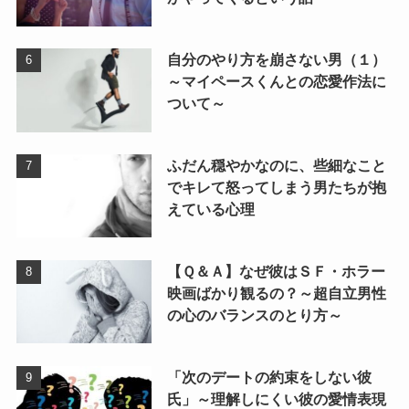
自分のやり方を崩さない男（１）
～マイペースくんとの恋愛作法に
ついて～
ふだん穏やかなのに、些細なこと
でキレて怒ってしまう男たちが抱
えている心理
【Ｑ＆Ａ】なぜ彼はＳＦ・ホラー
映画ばかり観るの？～超自立男性
の心のバランスのとり方～
「次のデートの約束をしない彼
氏」～理解しにくい彼の愛情表現