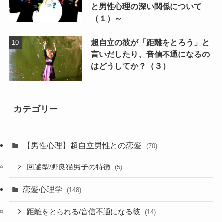
と男性心理の深い関係について
（１）～
超自立の彼が「距離をとろう」と
言いだしたり、音信不通になるの
はどうしてか？（３）
カテゴリー
【男性心理】超自立男性との恋愛
(70)
回避型/野良猫男子の特徴
(5)
恋愛心理学
(148)
距離をとられる/音信不通になる彼
(14)