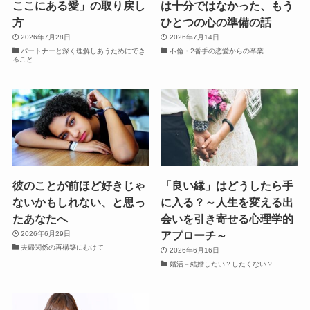
ここにある愛」の取り戻し
は十分ではなかった、もう
方
ひとつの心の準備の話
2026年7月28日
2026年7月14日
パートナーと深く理解しあうためにでき
不倫・2番手の恋愛からの卒業
ること
彼のことが前ほど好きじゃ
「良い縁」はどうしたら手
ないかもしれない、と思っ
に入る？～人生を変える出
たあなたへ
会いを引き寄せる心理学的
アプローチ～
2026年6月29日
夫婦関係の再構築にむけて
2026年6月16日
婚活－結婚したい？したくない？