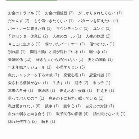
(1)
(2)
(1)
お金のトラブル
お金の価値観
がっかりされたくない
(2)
(1)
(2)
だめんず
もう傷つきたくない
パターンを変えたい
(1)
(1)
(1)
パートナーに飽きた時
マウンティング
ユング
(2)
(1)
(2)
予約センター休業日
人生のゴール
人生の物語
(1)
(2)
(1)
今ここに生きる
傷ついたパートナー
傷つかない
(1)
(1)
(4)
別れ話
問題の陰に才能が隠れている
嘘つき
(12)
(1)
(1)
夫婦関係
好きな人から好かれない
妻との関係
(1)
(3)
年末年始スケジュール
心理学サロン
(1)
(1)
(1)
急にシャッターを下ろす彼
恋愛心理
恋愛相談
(1)
(1)
(2)
(1)
愛される価値がない
手放す
期待
末っ子
(1)
(1)
(1)
(1)
本来の自分
束縛感
燃え尽き症候群
甘える
(1)
(1)
男ってバカなの？
痛みの下に魅力が眠っている
(6)
(1)
(1)
(1)
私は愛されない
競争
競争心
自分との対話
(1)
(4)
(1)
自分の弱さと向き合う
親子関係の影響
話の聞けない夫
(2)
(1)
隠れた依存心
頼る