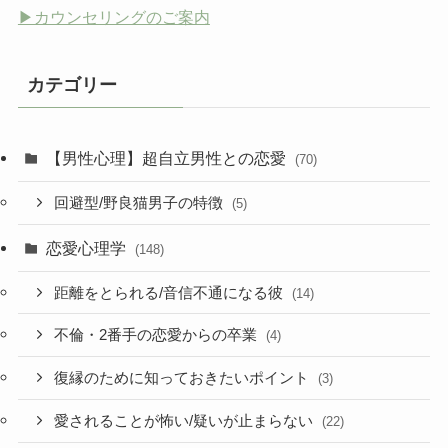
▶︎カウンセリングのご案内
カテゴリー
【男性心理】超自立男性との恋愛
(70)
回避型/野良猫男子の特徴
(5)
恋愛心理学
(148)
距離をとられる/音信不通になる彼
(14)
不倫・2番手の恋愛からの卒業
(4)
復縁のために知っておきたいポイント
(3)
愛されることが怖い/疑いが止まらない
(22)