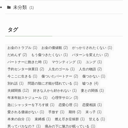
未分類
(1)
タグ
(1)
(2)
(1)
お金のトラブル
お金の価値観
がっかりされたくない
(2)
(1)
(2)
だめんず
もう傷つきたくない
パターンを変えたい
(1)
(1)
(1)
パートナーに飽きた時
マウンティング
ユング
(2)
(1)
(2)
予約センター休業日
人生のゴール
人生の物語
(1)
(2)
(1)
今ここに生きる
傷ついたパートナー
傷つかない
(1)
(1)
(4)
別れ話
問題の陰に才能が隠れている
嘘つき
(12)
(1)
(1)
夫婦関係
好きな人から好かれない
妻との関係
(1)
(3)
年末年始スケジュール
心理学サロン
(1)
(1)
(1)
急にシャッターを下ろす彼
恋愛心理
恋愛相談
(1)
(1)
(2)
(1)
愛される価値がない
手放す
期待
末っ子
(1)
(1)
(1)
(1)
本来の自分
束縛感
燃え尽き症候群
甘える
(1)
(1)
男ってバカなの？
痛みの下に魅力が眠っている