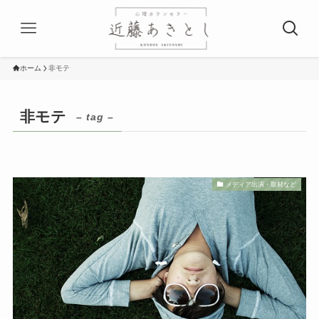
ホーム
非モテ
非モテ
– tag –
メディア出演・取材など