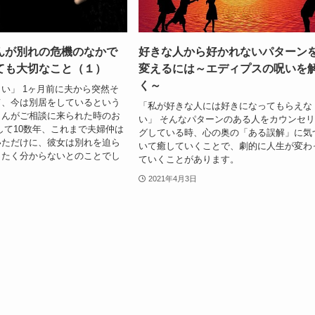
んが別れの危機のなかで
好きな人から好かれないパターン
ても大切なこと（１）
変えるには～エディプスの呪いを
く～
い」 1ヶ月前に夫から突然そ
て、今は別居をしているという
「私が好きな人には好きになってもらえな
さんがご相談に来られた時のお
い」 そんなパターンのある人をカウンセ
して10数年、これまで夫婦仲は
グしている時、心の奥の「ある誤解」に気
いただけに、彼女は別れを迫ら
いて癒していくことで、劇的に人生が変わ
ったく分からないとのことでし
ていくことがあります。
2021年4月3日