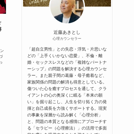
を
解
近藤あきとし
心理カウンセラー
「超自立男性」との失恋・浮気・片思いな
リン
どの「上手くいかない恋愛」、不倫・離
づ
婚・セックスレスなどの「複雑なパートナ
っ
ーシップ」の問題を解決する心理カウンセ
ラー。また親子間の葛藤・母子癒着など、
家族関係の問題の解消も得意としている。
傷ついた心を癒すプロセスを通して、クラ
イアントの心の奥深くに眠る「本来の願
い」を掘り起こし、人生を切り拓く力の発
揮と自己成長を力強くサポートする。現実
の事象を深層から読み解く「心理分析」
と、問題の本質となる感情にアプローチす
る「セラピー（心理療法）」の活用で多面