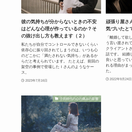
彼の気持ちが分からないときの不安
頑張り屋さ
はどんな心理が作っているのか？そ
気づいたと
の抜け出し方も教えます（２）
「離婚して欲し
う言い渡され
私たちが自分でコントロールできないくらい
クライアント
依存心に振り回されてしまうのは、いつも心
話です。 結婚
のどこかに「満たされない気持ち」があるか
良いと思って
らだと考えられています。 たとえば、前回の
れる理由がま
架空の事例で登場したＩさんのようなケー
た。
ス。
2022年9月24日
2023年7月16日
子供時代の心の痛みの影響