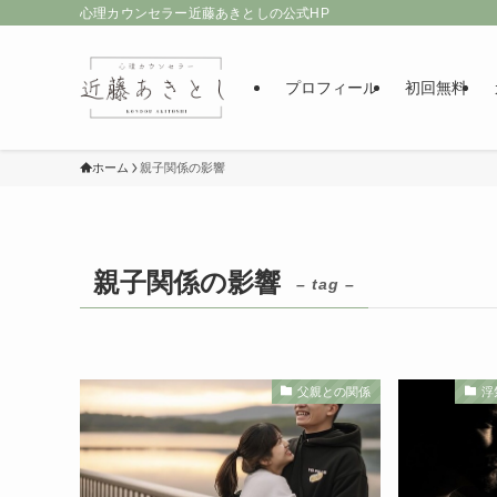
心理カウンセラー近藤あきとしの公式HP
プロフィール
初回無料
ホーム
親子関係の影響
親子関係の影響
– tag –
父親との関係
浮