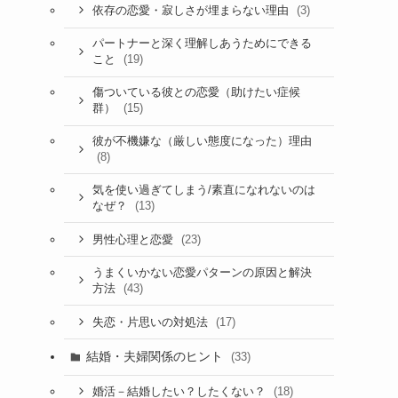
(3)
依存の恋愛・寂しさが埋まらない理由
パートナーと深く理解しあうためにできる
(19)
こと
傷ついている彼との恋愛（助けたい症候
(15)
群）
彼が不機嫌な（厳しい態度になった）理由
(8)
気を使い過ぎてしまう/素直になれないのは
(13)
なぜ？
(23)
男性心理と恋愛
うまくいかない恋愛パターンの原因と解決
(43)
方法
(17)
失恋・片思いの対処法
結婚・夫婦関係のヒント
(33)
(18)
婚活－結婚したい？したくない？