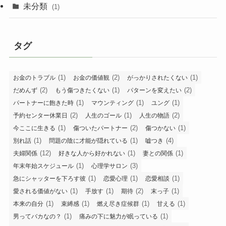
未分類
(1)
タグ
(1)
(2)
(1)
お金のトラブル
お金の価値観
がっかりされたくない
(2)
(1)
(2)
だめんず
もう傷つきたくない
パターンを変えたい
(1)
(1)
(1)
パートナーに飽きた時
マウンティング
ユング
(2)
(1)
(2)
予約センター休業日
人生のゴール
人生の物語
(1)
(2)
(1)
今ここに生きる
傷ついたパートナー
傷つかない
(1)
(1)
(4)
別れ話
問題の陰に才能が隠れている
嘘つき
(12)
(1)
(1)
夫婦関係
好きな人から好かれない
妻との関係
(1)
(3)
年末年始スケジュール
心理学サロン
(1)
(1)
(1)
急にシャッターを下ろす彼
恋愛心理
恋愛相談
(1)
(1)
(2)
(1)
愛される価値がない
手放す
期待
末っ子
(1)
(1)
(1)
(1)
本来の自分
束縛感
燃え尽き症候群
甘える
(1)
(1)
男ってバカなの？
痛みの下に魅力が眠っている