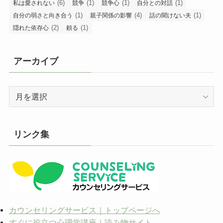
(6)
(1)
(1)
(1)
私は愛されない
競争
競争心
自分との対話
(1)
(4)
(1)
自分の弱さと向き合う
親子関係の影響
話の聞けない夫
(2)
(1)
隠れた依存心
頼る
アーカイブ
ア
ー
カ
イ
リンク集
ブ
カウンセリングサービス｜トップページへ
すぐに役立つ心理学講座｜読み物サイト