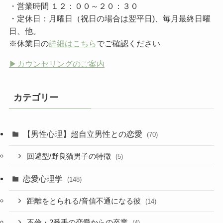
・営業時間 １２：００～２０：３０
・定休日：月曜日（祝日の場合は翌平日)、毎月最終日曜
日、他。
※休業日の
詳細はこちら
でご確認ください
▶︎カウンセリングのご案内
カテゴリー
【男性心理】超自立男性との恋愛
(70)
回避型/野良猫男子の特徴
(5)
恋愛心理学
(148)
距離をとられる/音信不通になる彼
(14)
不倫・2番手の恋愛からの卒業
(4)