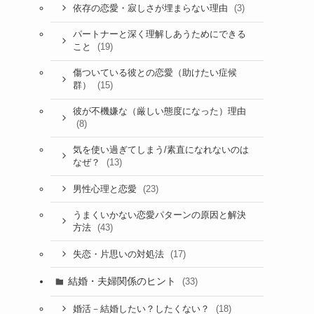
(3)
依存の恋愛・寂しさが埋まらない理由
パートナーと深く理解しあうためにできる
(19)
こと
傷ついている彼との恋愛（助けたい症候
(15)
群）
彼が不機嫌な（厳しい態度になった）理由
(8)
気を使い過ぎてしまう/素直になれないのは
(13)
なぜ？
(23)
男性心理と恋愛
うまくいかない恋愛パターンの原因と解決
(43)
方法
(17)
失恋・片思いの対処法
結婚・夫婦関係のヒント
(33)
(18)
婚活－結婚したい？したくない？