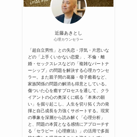
近藤あきとし
心理カウンセラー
「超自立男性」との失恋・浮気・片思いな
どの「上手くいかない恋愛」、不倫・離
婚・セックスレスなどの「複雑なパートナ
ーシップ」の問題を解決する心理カウンセ
ラー。また親子間の葛藤・母子癒着など、
家族関係の問題の解消も得意としている。
傷ついた心を癒すプロセスを通して、クラ
イアントの心の奥深くに眠る「本来の願
い」を掘り起こし、人生を切り拓く力の発
揮と自己成長を力強くサポートする。現実
の事象を深層から読み解く「心理分析」
と、問題の本質となる感情にアプローチす
る「セラピー（心理療法）」の活用で多面