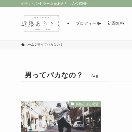
心理カウンセラー近藤あきとしの公式HP
プロフィール
初回無料
ホーム
男ってバカなの？
男ってバカなの？
– tag –
男性心理と恋愛