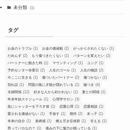
未分類
(1)
タグ
(1)
(2)
(1)
お金のトラブル
お金の価値観
がっかりされたくない
(2)
(1)
(2)
だめんず
もう傷つきたくない
パターンを変えたい
(1)
(1)
(1)
パートナーに飽きた時
マウンティング
ユング
(2)
(1)
(2)
予約センター休業日
人生のゴール
人生の物語
(1)
(2)
(1)
今ここに生きる
傷ついたパートナー
傷つかない
(1)
(1)
(4)
別れ話
問題の陰に才能が隠れている
嘘つき
(12)
(1)
(1)
夫婦関係
好きな人から好かれない
妻との関係
(1)
(3)
年末年始スケジュール
心理学サロン
(1)
(1)
(1)
急にシャッターを下ろす彼
恋愛心理
恋愛相談
(1)
(1)
(2)
(1)
愛される価値がない
手放す
期待
末っ子
(1)
(1)
(1)
(1)
本来の自分
束縛感
燃え尽き症候群
甘える
(1)
(1)
男ってバカなの？
痛みの下に魅力が眠っている