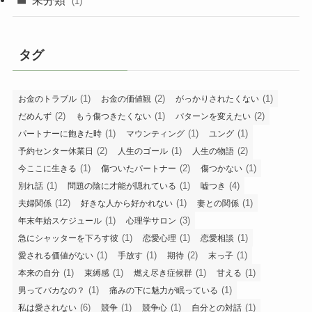
(1)
タグ
(1)
(2)
(1)
お金のトラブル
お金の価値観
がっかりされたくない
(2)
(1)
(2)
だめんず
もう傷つきたくない
パターンを変えたい
(1)
(1)
(1)
パートナーに飽きた時
マウンティング
ユング
(2)
(1)
(2)
予約センター休業日
人生のゴール
人生の物語
(1)
(2)
(1)
今ここに生きる
傷ついたパートナー
傷つかない
(1)
(1)
(4)
別れ話
問題の陰に才能が隠れている
嘘つき
(12)
(1)
(1)
夫婦関係
好きな人から好かれない
妻との関係
(1)
(3)
年末年始スケジュール
心理学サロン
(1)
(1)
(1)
急にシャッターを下ろす彼
恋愛心理
恋愛相談
(1)
(1)
(2)
(1)
愛される価値がない
手放す
期待
末っ子
(1)
(1)
(1)
(1)
本来の自分
束縛感
燃え尽き症候群
甘える
(1)
(1)
男ってバカなの？
痛みの下に魅力が眠っている
(6)
(1)
(1)
(1)
私は愛されない
競争
競争心
自分との対話