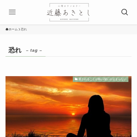
ホーム
恐れ
恐れ
– tag –
愛されることが怖い/疑いが止まらない