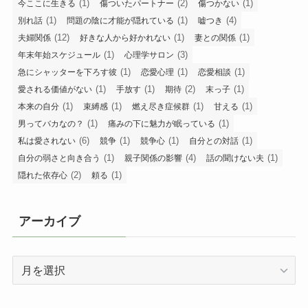
(1)
(2)
(1)
今ここに生きる
傷ついたパートナー
傷つかない
(1)
(1)
(4)
別れ話
問題の陰に才能が隠れている
嘘つき
(12)
(1)
(1)
夫婦関係
好きな人から好かれない
妻との関係
(1)
(3)
年末年始スケジュール
心理学サロン
(1)
(1)
(1)
急にシャッターを下ろす彼
恋愛心理
恋愛相談
(1)
(1)
(2)
(1)
愛される価値がない
手放す
期待
末っ子
(1)
(1)
(1)
(1)
本来の自分
束縛感
燃え尽き症候群
甘える
(1)
(1)
男ってバカなの？
痛みの下に魅力が眠っている
(6)
(1)
(1)
(1)
私は愛されない
競争
競争心
自分との対話
(1)
(4)
(1)
自分の弱さと向き合う
親子関係の影響
話の聞けない夫
(2)
(1)
隠れた依存心
頼る
アーカイブ
ア
ー
カ