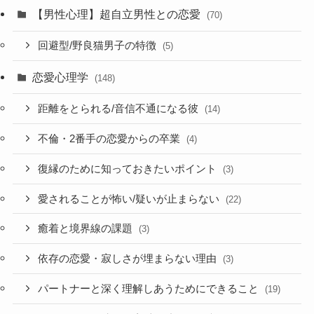
【男性心理】超自立男性との恋愛
(70)
回避型/野良猫男子の特徴
(5)
恋愛心理学
(148)
距離をとられる/音信不通になる彼
(14)
不倫・2番手の恋愛からの卒業
(4)
復縁のために知っておきたいポイント
(3)
愛されることが怖い/疑いが止まらない
(22)
癒着と境界線の課題
(3)
依存の恋愛・寂しさが埋まらない理由
(3)
パートナーと深く理解しあうためにできること
(19)