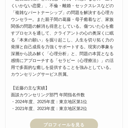
くいかない恋愛」、不倫・離婚・セックスレスなどの
「複雑なパートナーシップ」の問題を解決する心理カ
ウンセラー。また親子間の葛藤・母子癒着など、家族
関係の問題の解消も得意としている。傷ついた心を癒
すプロセスを通して、クライアントの心の奥深くに眠
る「本来の願い」を掘り起こし、人生を切り拓く力の
発揮と自己成長を力強くサポートする。現実の事象を
深層から読み解く「心理分析」と、問題の本質となる
感情にアプローチする「セラピー（心理療法）」の活
用で多面的な癒しを提供することを強みとしている。
カウンセリングサービス所属。
【近藤の主な実績】
面談カウンセリング部門 年間指名件数
・2024年度、2025年度：東京地区第1位
・2021年度、2023年度：東京地区第2位
プロフィールを見る