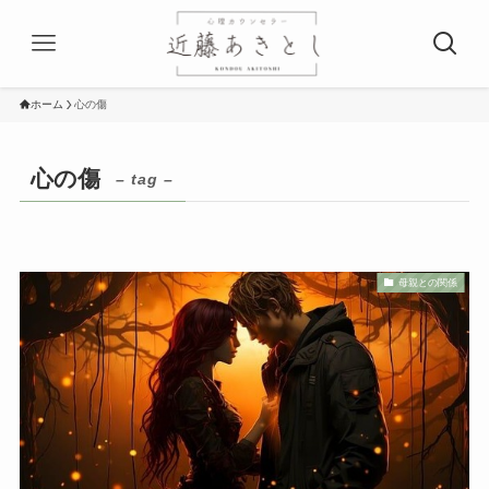
ホーム
心の傷
心の傷
– tag –
母親との関係