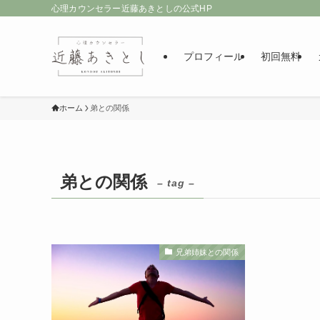
心理カウンセラー近藤あきとしの公式HP
プロフィール
初回無料
ホーム
弟との関係
弟との関係
– tag –
兄弟姉妹との関係