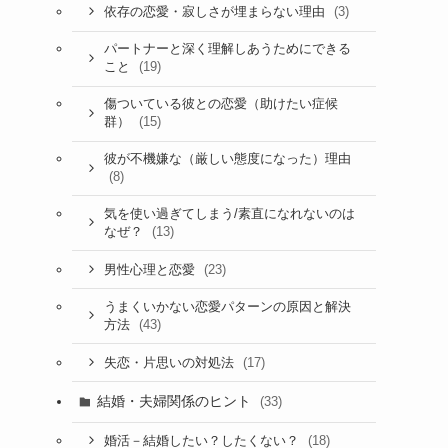
(3)
依存の恋愛・寂しさが埋まらない理由
パートナーと深く理解しあうためにできる
(19)
こと
傷ついている彼との恋愛（助けたい症候
(15)
群）
彼が不機嫌な（厳しい態度になった）理由
(8)
気を使い過ぎてしまう/素直になれないのは
(13)
なぜ？
(23)
男性心理と恋愛
うまくいかない恋愛パターンの原因と解決
(43)
方法
(17)
失恋・片思いの対処法
結婚・夫婦関係のヒント
(33)
(18)
婚活－結婚したい？したくない？