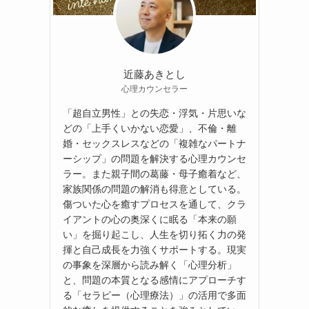
近藤あきとし
心理カウンセラー
「超自立男性」との失恋・浮気・片思いな
どの「上手くいかない恋愛」、不倫・離
婚・セックスレスなどの「複雑なパートナ
ーシップ」の問題を解決する心理カウンセ
ラー。また親子間の葛藤・母子癒着など、
家族関係の問題の解消も得意としている。
傷ついた心を癒すプロセスを通して、クラ
イアントの心の奥深くに眠る「本来の願
い」を掘り起こし、人生を切り拓く力の発
揮と自己成長を力強くサポートする。現実
の事象を深層から読み解く「心理分析」
と、問題の本質となる感情にアプローチす
る「セラピー（心理療法）」の活用で多面