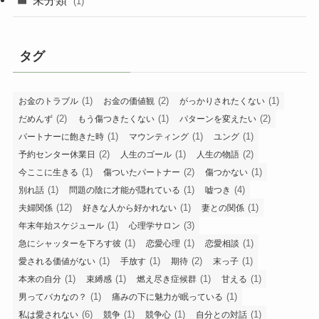
(1)
タグ
(1)
(2)
(1)
お金のトラブル
お金の価値観
がっかりされたくない
(2)
(1)
(2)
だめんず
もう傷つきたくない
パターンを変えたい
(1)
(1)
(1)
パートナーに飽きた時
マウンティング
ユング
(2)
(1)
(2)
予約センター休業日
人生のゴール
人生の物語
(1)
(2)
(1)
今ここに生きる
傷ついたパートナー
傷つかない
(1)
(1)
(4)
別れ話
問題の陰に才能が隠れている
嘘つき
(12)
(1)
(1)
夫婦関係
好きな人から好かれない
妻との関係
(1)
(3)
年末年始スケジュール
心理学サロン
(1)
(1)
(1)
急にシャッターを下ろす彼
恋愛心理
恋愛相談
(1)
(1)
(2)
(1)
愛される価値がない
手放す
期待
末っ子
(1)
(1)
(1)
(1)
本来の自分
束縛感
燃え尽き症候群
甘える
(1)
(1)
男ってバカなの？
痛みの下に魅力が眠っている
(6)
(1)
(1)
(1)
私は愛されない
競争
競争心
自分との対話