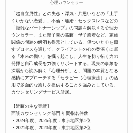
心理カウンセラー
「超自立男性」との失恋・浮気・片思いなどの「上手
くいかない恋愛」、不倫・離婚・セックスレスなどの
「複雑なパートナーシップ」の問題を解決する心理カ
ウンセラー。また親子間の葛藤・母子癒着など、家族
関係の問題の解消も得意としている。傷ついた心を癒
すプロセスを通して、クライアントの心の奥深くに眠
る「本来の願い」を掘り起こし、人生を切り拓く力の
発揮と自己成長を力強くサポートする。現実の事象を
深層から読み解く「心理分析」と、問題の本質となる
感情にアプローチする「セラピー（心理療法）」の活
用で多面的な癒しを提供することを強みとしている。
カウンセリングサービス所属。
【近藤の主な実績】
面談カウンセリング部門 年間指名件数
・2024年度、2025年度：東京地区第1位
・2021年度、2023年度：東京地区第2位