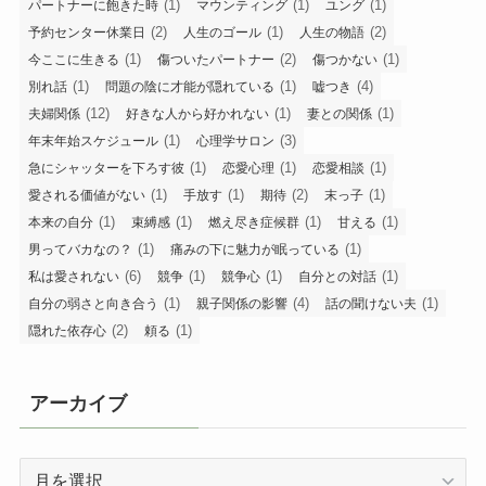
(1)
(1)
(1)
パートナーに飽きた時
マウンティング
ユング
(2)
(1)
(2)
予約センター休業日
人生のゴール
人生の物語
(1)
(2)
(1)
今ここに生きる
傷ついたパートナー
傷つかない
(1)
(1)
(4)
別れ話
問題の陰に才能が隠れている
嘘つき
(12)
(1)
(1)
夫婦関係
好きな人から好かれない
妻との関係
(1)
(3)
年末年始スケジュール
心理学サロン
(1)
(1)
(1)
急にシャッターを下ろす彼
恋愛心理
恋愛相談
(1)
(1)
(2)
(1)
愛される価値がない
手放す
期待
末っ子
(1)
(1)
(1)
(1)
本来の自分
束縛感
燃え尽き症候群
甘える
(1)
(1)
男ってバカなの？
痛みの下に魅力が眠っている
(6)
(1)
(1)
(1)
私は愛されない
競争
競争心
自分との対話
(1)
(4)
(1)
自分の弱さと向き合う
親子関係の影響
話の聞けない夫
(2)
(1)
隠れた依存心
頼る
アーカイブ
ア